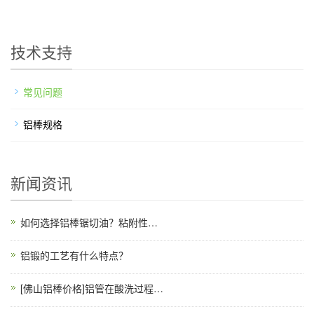
技术支持
常见问题
铝棒规格
新闻资讯
如何选择铝棒锯切油？粘附性与蒸发速率平衡点
铝锻的工艺有什么特点？
[佛山铝棒价格]铝管在酸洗过程中影响防锈效果的主要因素有哪些