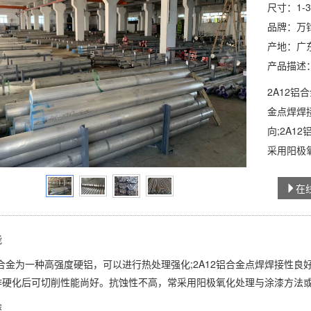
尺寸：1-3
品牌：万
产地：广
产品描述
2A12铝
金点焊焊
向;2A
采用阳极
力。
在
能
铝合金为一种高强度硬铝，可以进行热处理强化;2A12铝合金点焊焊接性良
作硬化后可切削性能尚好。抗蚀性不高，常采用阳极氧化处理与涂漆方法
途