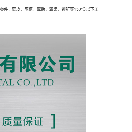
零件，蒙皮，隔框，翼肋，翼梁，铆钉等150℃以下工