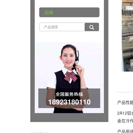
铝棒
18923180110
产品性
2A12
金在冷
产品用