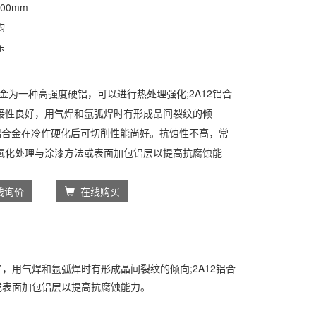
00mm
钧
东
：
合金为一种高强度硬铝，可以进行热处理强化;2A12铝合
接性良好，用气焊和氩弧焊时有形成晶间裂纹的倾
12铝合金在冷作硬化后可切削性能尚好。抗蚀性不高，常
氧化处理与涂漆方法或表面加包铝层以提高抗腐蚀能
线询价
在线购买
好，用气焊和氩弧焊时有形成晶间裂纹的倾向;2A12铝合
或表面加包铝层以提高抗腐蚀能力。