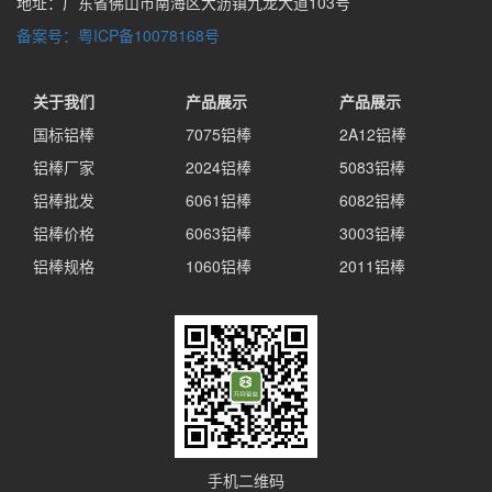
地址：广东省佛山市南海区大沥镇九龙大道103号
备案号：粤ICP备10078168号
关于我们
产品展示
产品展示
国标铝棒
7075铝棒
2A12铝棒
铝棒厂家
2024铝棒
5083铝棒
铝棒批发
6061铝棒
6082铝棒
铝棒价格
6063铝棒
3003铝棒
铝棒规格
1060铝棒
2011铝棒
手机二维码