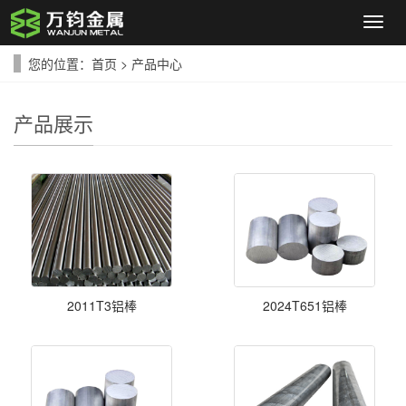
导
航
菜
您的位置：
首页
>
产品中心
单
产品展示
2011T3铝棒
2024T651铝棒