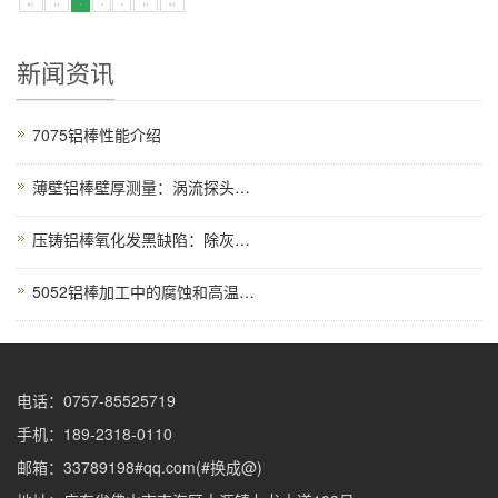
首页
上页
1
2
3
下页
尾页
新闻资讯
7075铝棒性能介绍
薄壁铝棒壁厚测量：涡流探头频率与提离效应校准
压铸铝棒氧化发黑缺陷：除灰工艺与纳米封孔技术
5052铝棒加工中的腐蚀和高温氧化
电话：0757-85525719
手机：189-2318-0110
邮箱：33789198#qq.com(#换成@)