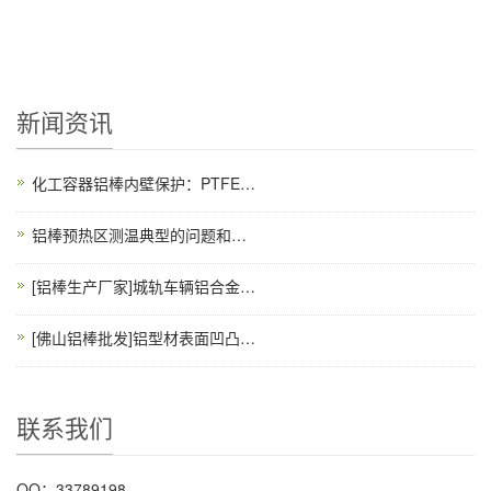
新闻资讯
化工容器铝棒内壁保护：PTFE衬里热压复合工艺
铝棒预热区测温典型的问题和解决
[铝棒生产厂家]城轨车辆铝合金车体焊接的特点
[佛山铝棒批发]铝型材表面凹凸波纹缺陷的产生原因及消除方法
联系我们
QQ：33789198