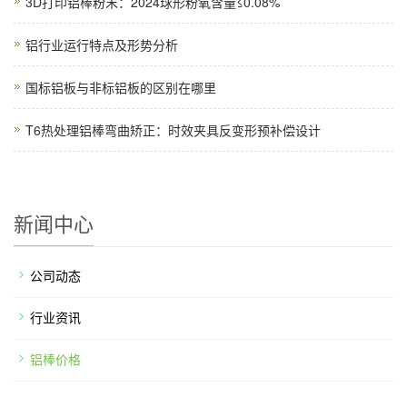
3D打印铝棒粉末：2024球形粉氧含量≤0.08%
铝行业运行特点及形势分析
国标铝板与非标铝板的区别在哪里
T6热处理铝棒弯曲矫正：时效夹具反变形预补偿设计
新闻中心
公司动态
行业资讯
铝棒价格