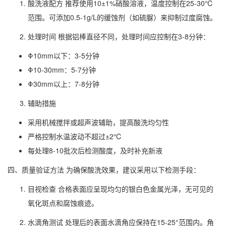
酸洗液配方 推荐使用10±1%硝酸溶液，温度控制在25-30℃
范围。可添加0.5-1g/L的缓蚀剂（如硫脲）来抑制过度腐蚀。
处理时间 根据铝棒直径不同，处理时间应控制在3-8分钟：
Φ10mm以下：3-5分钟
Φ10-30mm：5-7分钟
Φ30mm以上：7-8分钟
辅助措施
采用机械搅拌或超声波辅助，提高酸洗均匀性
严格控制水温波动不超过±2℃
每处理8-10批次后检测酸度，及时补充新液
四、质量验证方法 为确保酸洗效果，建议采用以下检测手段：
目视检查 合格表面应呈现均匀的银白色金属光泽，无可见的
氧化斑点和腐蚀痕迹。
水滴角测试 处理后的表面水滴角应保持在15-25°范围内。角