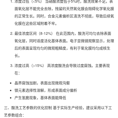
浓度过低（<5%） 当硝酸浓度低于5%时，酸洗效果不足。表
面氧化层不能完全去除，残留的天然氧化膜会阻碍化学氧化膜
的正常生长。同时，合金元素偏析区清洗不彻底，导致后续氧
化膜在这些区域附着不牢。
最佳浓度区间（8-12%） 在此范围内，酸洗可均匀去除表面
氧化层，同时适度活化基体表面。电子显微镜观察显示，处理
后的表面呈现均匀的微观粗糙度，有利于氧化膜均匀成核生
长。
浓度过高（>15%） 高浓度酸洗会导致过度腐蚀。主要表现
在：
晶界腐蚀加剧，表面出现微观沟壑
镁元素选择性溶解，形成表面成分偏析
产生氢脆现象，基体表面能降低
三、酸洗工艺参数的优化控制 基于实际生产经验，建议采用以下工
艺参数组合：