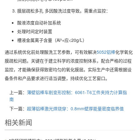
膜层疏松多孔 多因酸洗过度导致。需重点监控：
酸液浓度自动补加系统
处理时间定时装置
槽液金属离子含量（Al³+应<20g/L）
通过系统优化前处理酸洗工艺参数，可有效解决
5052铝棒
化学氧化
膜疏松问题。关键在于建立科学的浓度控制体系，配合严格的过程
监控，才能确保获得致密均匀的氧化膜层。实际生产中还需根据设
备条件和产品要求进行适当调整，持续优化工艺窗口。
上一篇：
薄壁铝棒车削变形控制：6061-T6工件夹持力计算指
南
下一篇：
超薄铝棒激光焊烧穿：0.8mm壁厚能量密度临界值
相关新闻