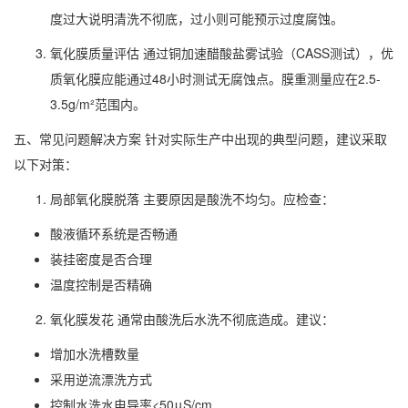
度过大说明清洗不彻底，过小则可能预示过度腐蚀。
氧化膜质量评估 通过铜加速醋酸盐雾试验（CASS测试），优
质氧化膜应能通过48小时测试无腐蚀点。膜重测量应在2.5-
3.5g/m²范围内。
五、常见问题解决方案 针对实际生产中出现的典型问题，建议采取
以下对策：
局部氧化膜脱落 主要原因是酸洗不均匀。应检查：
酸液循环系统是否畅通
装挂密度是否合理
温度控制是否精确
氧化膜发花 通常由酸洗后水洗不彻底造成。建议：
增加水洗槽数量
采用逆流漂洗方式
控制水洗水电导率<50μS/cm