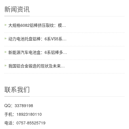
新闻资讯
大规格6082铝棒挤压裂纹：模具工作带角度优化模拟
动力电池托盘铝棒：6系VS5系焊接气密性对比实验
新能源汽车电池盒：6系铝棒多材料连接方案
我国铝合金锻造的现状及未来发展
联系我们
QQ：33789198
手机：18923180110
电话：0757-85525719