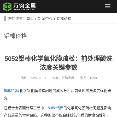
导
航
菜
您的位置：
首页
>
新闻中心
>
铝棒价格
单
铝棒价格
5052铝棒化学氧化膜疏松：前处理酸洗
浓度关键参数
日期：
2025-07-21
作者：
万钧金属
浏览：
1393
5052铝棒
化学氧化膜疏松问题的成因分析及前处理酸洗浓度优化研
究
在铝合金表面处理工艺中，
5052铝棒
的化学氧化膜疏松问题是影响
产品质量的常见缺陷。这种现象不仅会降低氧化膜的耐腐蚀性能，