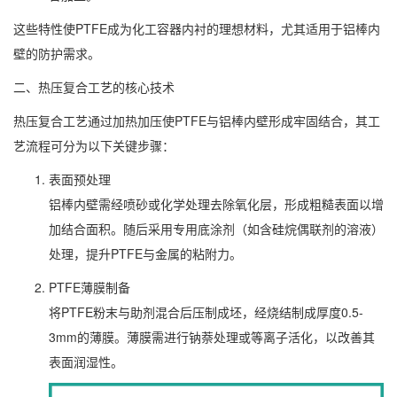
这些特性使PTFE成为化工容器内衬的理想材料，尤其适用于铝棒内
壁的防护需求。
二、热压复合工艺的核心技术
热压复合工艺通过加热加压使PTFE与铝棒内壁形成牢固结合，其工
艺流程可分为以下关键步骤：
表面预处理
铝棒内壁需经喷砂或化学处理去除氧化层，形成粗糙表面以增
加结合面积。随后采用专用底涂剂（如含硅烷偶联剂的溶液）
处理，提升PTFE与金属的粘附力。
PTFE薄膜制备
将PTFE粉末与助剂混合后压制成坯，经烧结制成厚度0.5-
3mm的薄膜。薄膜需进行钠萘处理或等离子活化，以改善其
表面润湿性。