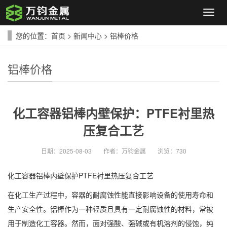
导
航
菜
您的位置：
首页
>
新闻中心
>
铝棒价格
单
铝棒价格
化工容器铝棒内壁保护：PTFE衬里热
压复合工艺
日期：
2025-08-03
作者：
万钧金属
浏览：
730
化工容器铝棒内壁保护PTFE衬里热压复合工艺
在化工生产过程中，容器的耐腐蚀性能直接影响设备的使用寿命和
生产安全性。铝棒作为一种轻质且具有一定耐腐蚀性的材料，常被
用于制造化工容器。然而，面对强酸、强碱或有机溶剂的侵蚀，纯