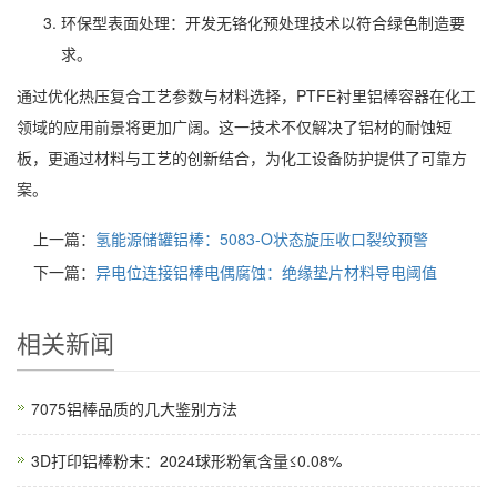
环保型表面处理：开发无铬化预处理技术以符合绿色制造要
求。
通过优化热压复合工艺参数与材料选择，PTFE衬里铝棒容器在化工
领域的应用前景将更加广阔。这一技术不仅解决了铝材的耐蚀短
板，更通过材料与工艺的创新结合，为化工设备防护提供了可靠方
案。
上一篇：
氢能源储罐铝棒：5083-O状态旋压收口裂纹预警
下一篇：
异电位连接铝棒电偶腐蚀：绝缘垫片材料导电阈值
相关新闻
7075铝棒品质的几大鉴别方法
3D打印铝棒粉末：2024球形粉氧含量≤0.08%