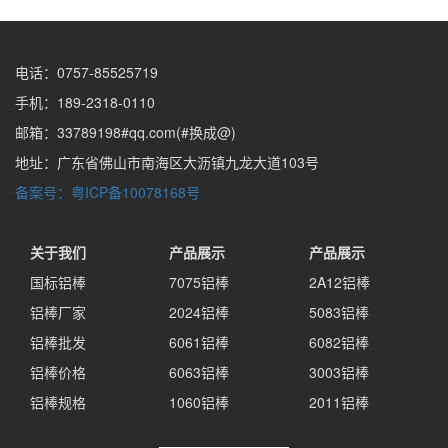
电话：0757-85525719
手机：189-2318-0110
邮箱：33789198#qq.com(#换成@)
地址：广东省佛山市南海区大沥镇九龙大道103号
备案号：粤ICP备10078168号
关于我们
产品展示
产品展示
国标铝棒
7075铝棒
2A12铝棒
铝棒厂家
2024铝棒
5083铝棒
铝棒批发
6061铝棒
6082铝棒
铝棒价格
6063铝棒
3003铝棒
铝棒规格
1060铝棒
2011铝棒