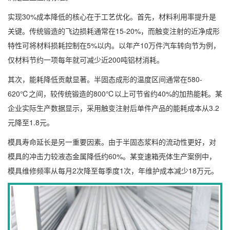
实现30%成本降低的核心在于工艺优化。首先，材料利用率提升是
关键。传统锻造的飞边损耗通常在15-20%，而触变注射的近净成形
特性可将材料损耗控制在5%以内。以年产10万件汽车转向节为例，
仅材料节约一项每年就可减少近200吨铝材消耗。
其次，能耗降低贡献显著。半固态成形的温度区间通常在580-
620℃之间，较传统锻造的800℃以上可节省约40%的加热能耗。某
企业实际生产数据显示，采用触变注射后单件产品的能耗成本从3.2
元降至1.8元。
模具寿命延长是另一重要因素。由于半固态浆料的流动性更好，对
模具的冲击力较液态金属降低约60%。某变速箱壳体生产案例中，
模具维修频率从每月2次降至每季度1次，年维护成本减少18万元。