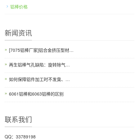
铝棒价格
新闻资讯
[7075铝棒厂家]铝合金挤压型材表面缺陷之附着物的成因及处理办法
再生铝棒气孔缺陷：旋转除气机转子转速优化
如何保障铝件加工时不发臭、不起斑
6061铝棒和6063铝棒的区别
联系我们
QQ：33789198