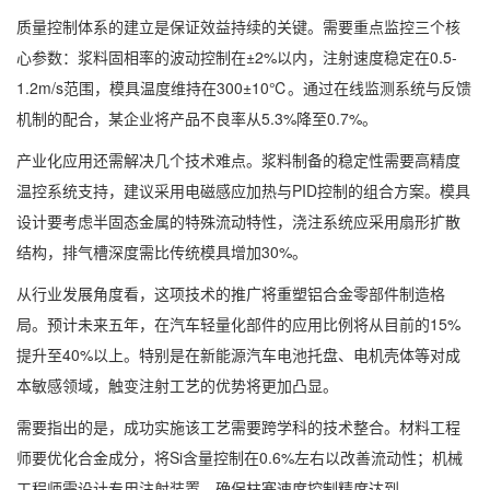
质量控制体系的建立是保证效益持续的关键。需要重点监控三个核
心参数：浆料固相率的波动控制在±2%以内，注射速度稳定在0.5-
1.2m/s范围，模具温度维持在300±10℃。通过在线监测系统与反馈
机制的配合，某企业将产品不良率从5.3%降至0.7%。
产业化应用还需解决几个技术难点。浆料制备的稳定性需要高精度
温控系统支持，建议采用电磁感应加热与PID控制的组合方案。模具
设计要考虑半固态金属的特殊流动特性，浇注系统应采用扇形扩散
结构，排气槽深度需比传统模具增加30%。
从行业发展角度看，这项技术的推广将重塑铝合金零部件制造格
局。预计未来五年，在汽车轻量化部件的应用比例将从目前的15%
提升至40%以上。特别是在新能源汽车电池托盘、电机壳体等对成
本敏感领域，触变注射工艺的优势将更加凸显。
需要指出的是，成功实施该工艺需要跨学科的技术整合。材料工程
师要优化合金成分，将Si含量控制在0.6%左右以改善流动性；机械
工程师需设计专用注射装置，确保柱塞速度控制精度达到