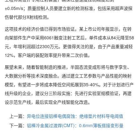
±0.05m/s；质量控制人员要建立新的检测标准，包括采用超声波探
伤替代部分X射线检测。
这项技术的经济价值已得到市场验证。某上市公司年报显示，在转
向架部件生产中采用6061触变注射工艺后，单件成本从84元降至58
元，年增利润超过2300万元。更值得关注的是，由于产品重量减轻
12%，客户端的装配效率提升带来二次价值。
展望未来，随着智能制造的推进，半固态流变成形将与数字孪生、
大数据分析等技术深度融合。通过建立工艺参数与产品性能的映射
模型，有望进一步将成本降低空间拓展到35-40%。对于计划进行产
线升级的企业，建议分三阶段实施：先进行实验室规模验证，再建
设示范生产线，最后实现全产线智能化改造。
上一篇：
异电位连接铝棒电偶腐蚀：绝缘垫片材料导电阈值
下一篇：
铝棒冷金属过渡焊(CMT)：0.6mm薄板搭接变形量