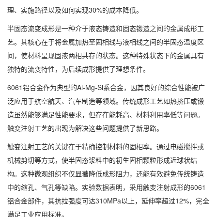
理、实施路径以及如何实现30%的成本降低。
半固态流变成形是一种介于液态铸造和固态锻造之间的金属成形工
艺。其核心在于将金属加热至固相线与液相线之间的半固态温度区
间，使材料呈现固液两相共存的状态。这种特殊状态下的金属具有
独特的流变特性，为后续成形提供了理想条件。
6061铝合金作为典型的Al-Mg-Si系合金，因其良好的综合性能被广
泛应用于航空航天、汽车制造等领域。传统成形工艺如热挤压或锻
造虽然能够满足性能要求，但存在能耗高、材料利用率低等问题。
触变注射工艺的出现为解决这些问题提供了新思路。
触变注射工艺的关键在于精确控制材料的固相率。通过电磁搅拌或
机械剪切等方式，使半固态浆料中的初生固相颗粒形成近球状结
构。这种微观组织不仅显著降低成形阻力，还能有效避免传统铸造
中的缩孔、气孔等缺陷。实验数据表明，采用触变注射成形的6061
铝合金部件，其抗拉强度可达310MPa以上，延伸率超过12%，完全
满足工业应用标准。