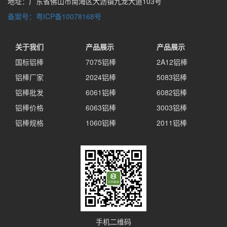
地址：广东省佛山市南海区大沥镇九龙大道103号
备案号：粤ICP备10078168号
关于我们
产品展示
产品展示
国标铝棒
7075铝棒
2A12铝棒
铝棒厂家
2024铝棒
5083铝棒
铝棒批发
6061铝棒
6082铝棒
铝棒价格
6063铝棒
3003铝棒
铝棒规格
1060铝棒
2011铝棒
手机二维码