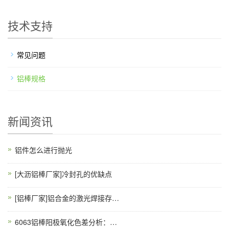
技术支持
常见问题
铝棒规格
新闻资讯
铝件怎么进行抛光
[大沥铝棒厂家]冷封孔的优缺点
[铝棒厂家]铝合金的激光焊接存在的缺陷
6063铝棒阳极氧化色差分析：槽液温度与电流密度纠偏