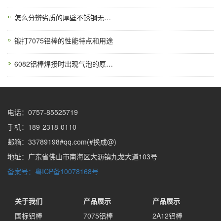
怎么分辨劣质的厚壁不锈钢无缝管
锻打7075铝棒的性能特点和用途
6082铝棒焊接时出现气泡的原因和解决方法
电话：0757-85525719
手机：189-2318-0110
邮箱：33789198#qq.com(#换成@)
地址：广东省佛山市南海区大沥镇九龙大道103号
备案号：粤ICP备10078168号
关于我们
产品展示
产品展示
国标铝棒
7075铝棒
2A12铝棒