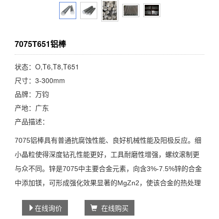
7075T651铝棒
状态：O,T6,T8,T651
尺寸：3-300mm
品牌：万钧
产地：广东
产品描述：
7075铝棒具有普通抗腐蚀性能、良好机械性能及阳极反应。细
小晶粒使得深度钻孔性能更好，工具耐磨性增强，螺纹滚制更
与众不同。锌是7075中主要合金元素，向含3%-7.5%锌的合金
中添加镁，可形成强化效果显著的MgZn2，使该合金的热处理
效果远远胜过于铝-锌二元合金。提高合金中的锌、镁含量，抗
在线询价
在线购买
拉强度会得到进一步的提高，但其抗应力腐蚀和抗剥落腐蚀的