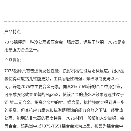
能力会随之下降。经受热处理，能到达非常高的强度特性。
7075材料一般都加入少量铜、铬等合金，该系当中以7075-
T651铝合金尤为上品，被誉为铝合金中最优良的产品，强度
高、远胜任何软钢。此合金并具有良好机械性及阳极反应。
产品特点
7075铝棒是一种冷处理锻压合金，强度高，远胜于软钢。7075是商
用最强力合金之一。
产品性能
7075铝棒具有普通抗腐蚀性能、良好机械性能及阳极反应。细小晶
粒使得深度钻孔性能更好，工具耐磨性增强，螺纹滚制更与众不
同。锌是7075中主要合金元素，向含3%-7.5%锌的合金中添加镁，
可形成强化效果显著的MgZn2，使该合金的热处理效果远远胜过于
铝-锌二元合金。提高合金中的锌、镁含量，抗拉强度会得到进一步
的提高，但其抗应力腐蚀和抗剥落腐蚀的能力会随之下降。经受热
处理，能到达非常高的强度特性。7075材料一般都加入少量铜、铬
等合金，该系当中以7075-T651铝合金尤为上品，被誉为铝合金中