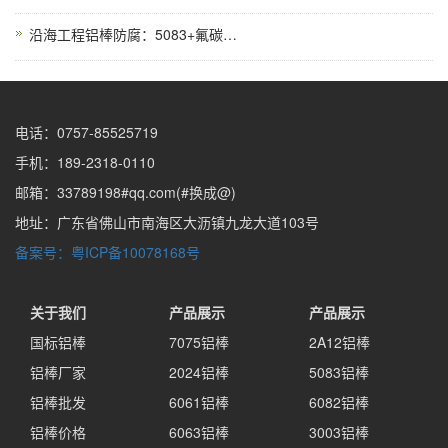
沿海工程铝棒防腐：5083+氟碳涂层耐盐雾4000h测试
电话：0757-85525719
手机：189-2318-0110
邮箱：33789198#qq.com(#换成@)
地址：广东省佛山市南海区大沥镇九龙大道103号
备案号：粤ICP备10078168号
关于我们
产品展示
产品展示
国标铝棒
7075铝棒
2A12铝棒
铝棒厂家
2024铝棒
5083铝棒
铝棒批发
6061铝棒
6082铝棒
铝棒价格
6063铝棒
3003铝棒