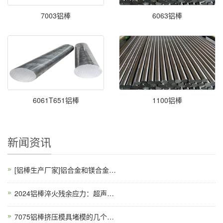
7003铝棒
6063铝棒
6061T651铝棒
1100铝棒
新闻资讯
[铝棒生产厂家]铝合金和镁合金有什么不同差别？
2024铝棒淬火残余应力：超声冲击+深冷处理双效工艺
7075铝棒挤压模具堵模的几个原因