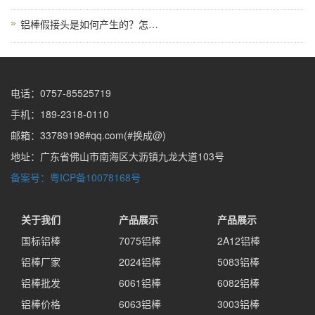
铝棒假接头是如何产生的？怎么解决？
电话：0757-85525719
手机：189-2318-0110
邮箱：33789198#qq.com(#换成@)
地址：广东省佛山市南海区大沥镇九龙大道103号
备案号：粤ICP备10078168号
关于我们
产品展示
产品展示
国标铝棒
7075铝棒
2A12铝棒
铝棒厂家
2024铝棒
5083铝棒
铝棒批发
6061铝棒
6082铝棒
铝棒价格
6063铝棒
3003铝棒