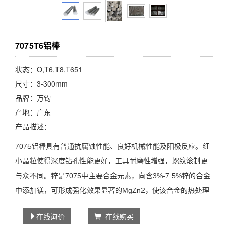
7075T6铝棒
状态：O,T6,T8,T651
尺寸：3-300mm
品牌：万钧
产地：广东
产品描述：
7075铝棒具有普通抗腐蚀性能、良好机械性能及阳极反应。细
小晶粒使得深度钻孔性能更好，工具耐磨性增强，螺纹滚制更
与众不同。锌是7075中主要合金元素，向含3%-7.5%锌的合金
中添加镁，可形成强化效果显著的MgZn2，使该合金的热处理
效果远远胜过于铝-锌二元合金。提高合金中的锌、镁含量，抗
在线询价
在线购买
拉强度会得到进一步的提高，但其抗应力腐蚀和抗剥落腐蚀的