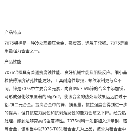
能力会随之下降。经受热处理，能到达非常高的强度特性。
7075材料一般都加入少量铜、铬等合金，该系当中以7075-
T651铝合金尤为上品，被誉为铝合金中最优良的产品，强度
高、远胜任何软钢。此合金并具有良好机械性及阳极反应。
产品特点
7075铝棒是一种冷处理锻压合金，强度高，远胜于软钢。7075是商
用最强力合金之一。
产品性能
7075铝棒具有普通抗腐蚀性能、良好机械性能及阳极反应。细小晶
粒使得深度钻孔性能更好，工具耐磨性增强，螺纹滚制更与众不
同。锌是7075中主要合金元素，向含3%-7.5%锌的合金中添加镁，
可形成强化效果显著的MgZn2，使该合金的热处理效果远远胜过于
铝-锌二元合金。提高合金中的锌、镁含量，抗拉强度会得到进一步
的提高，但其抗应力腐蚀和抗剥落腐蚀的能力会随之下降。经受热
处理，能到达非常高的强度特性。7075材料一般都加入少量铜、铬
等合金，该系当中以7075-T651铝合金尤为上品，被誉为铝合金中