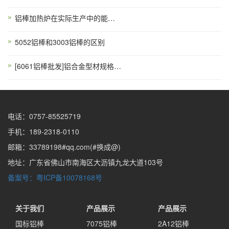
铝棒加热炉在实际生产中的能耗控制（1）
5052铝棒和3003铝棒的区别
[6061铝棒批发]铝合金型材规格，铝材价格及型号详解
电话：0757-85525719
手机：189-2318-0110
邮箱：33789198#qq.com(#换成@)
地址：广东省佛山市南海区大沥镇九龙大道103号
备案号：粤ICP备10078168号
关于我们
产品展示
产品展示
国标铝棒
7075铝棒
2A12铝棒