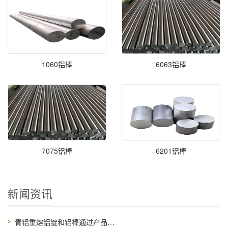
1060铝棒
6063铝棒
7075铝棒
6201铝棒
新闻资讯
青铝重熔铝锭和铝棒通过产品碳足迹核查认证​