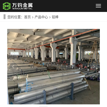
导
航
菜
您的位置：
首页
>
产品中心
>
铝棒
单