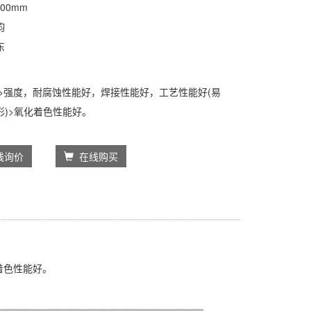
00mm
钧
东
：
等>强度，耐腐蚀性能好，焊接性能好，工艺性能好(易
形)>氧化着色性能好。
线询价
在线购买
着色性能好。