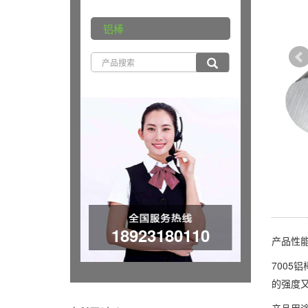
铝棒
18923180110
产品性
7005
的强度