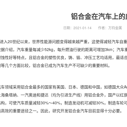
铝合金在汽车上的
日期：
2021-01-14
作者：
万钧金属
入20世纪以来，世界性能源问题变得越来越严重，这使得减轻汽车自重
据介绍，汽车重量每减少52kg，每升燃油行驶的距离可增加3km；汽车重量
耐蚀性好等特点，且铝合金的塑性优良，铸、锻、冲压工艺均适用，最适
用等几个方面比较，铝合金已成为汽车生产不可缺少的重要材料。
域采用铝合金最多的国家有美国、日本、德国和中国，如德国大众Audi
海桑塔纳、一汽奥迪和捷达（均为引进生产线）用铝合金外，国产以红旗较
构，可使汽车质量减轻30%～40%，制造发动机可减轻30%，制造车轮
输高效的重要途径之一。因此，研究开发铝合金汽车目前显得十分必要。