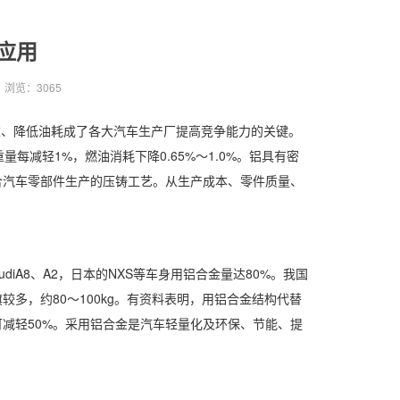
应用
浏览：
3065
、降低油耗成了各大汽车生产厂提高竞争能力的关键。
每减轻1%，燃油消耗下降0.65%～1.0%。铝具有密
合汽车零部件生产的压铸工艺。从生产成本、零件质量、
A8、A2，日本的NXS等车身用铝合金量达80%。我国
多，约80～100kg。有资料表明，用铝合金结构代替
可减轻50%。采用铝合金是汽车轻量化及环保、节能、提