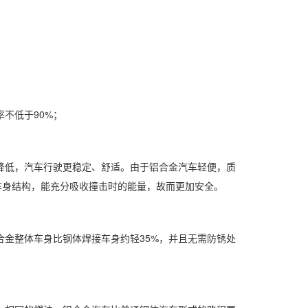
不低于90%；
心降低，汽车行驶更稳定、舒适。由于铝合金汽车轻便，质
车身结构，能充分吸收撞击时的能量，故而更加安全。
合金整体车身比钢体焊接车身约轻35%，并且无需防锈处