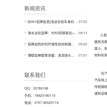
新闻资讯
[6061铝棒批发]浅谈全铝车身的利弊
07/22
海水淡化铝棒：5052阳极氧化+纳米疏水涂层
08/13
人类进
据有关数
铝棒加热炉的环保性如何和烟气净化如何达到净化标准
05/20
度小、
材料利
薄壁铝棒壁厚测量：涡流探头频率与提离效应校准
07/31
在汽车领
联系我们
汽车除上
传统钢结
QQ：33789198
速和运
手机：18923180110
电话：0757-85525719