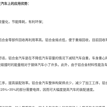
在汽车上的应用优势：
车轻量化，节能降耗，有利环保；
车铝合金零部件回收再利用率高。铝合金熔点低，便于重熔回收，目前回收率
安全舒适，铝合金汽车是在不降低汽车容量的情况下减轻汽车自重，车身重
故碰撞时的能量相对于钢体汽车小了许多。此外，由于铝合金材料性能及
减少工序，提高装配效率。铝合金汽车整体构架焊点少，减少了加工工序，铝
25%~35%的部分需要电焊，因而可大幅度提高汽车的装配速度。