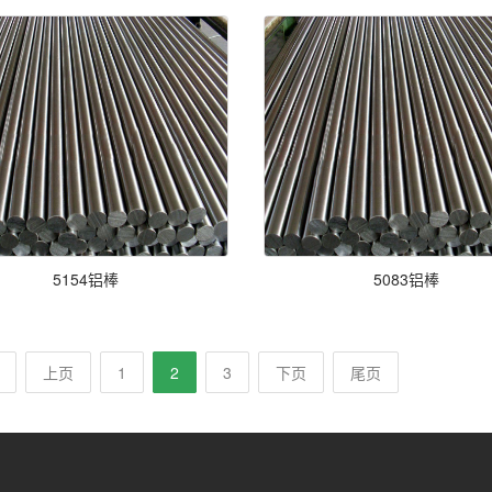
5154铝棒
5083铝棒
上页
1
2
3
下页
尾页